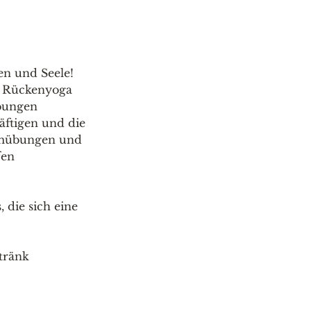
en und Seele!
n Rückenyoga
übungen
räftigen und die
temübungen und
fen
 die sich eine
tränk