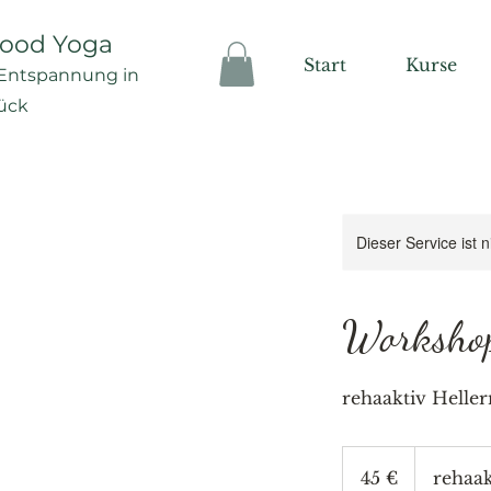
good Yoga
Start
Kurse
Ent
spannung in
ück
Dieser Service ist 
Workshop
rehaaktiv Heller
45
Euro
45 €
rehaak