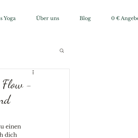
s Yoga
Über uns
Blog
0 € Angeb
 Flow -
und
u einen 
h dich 