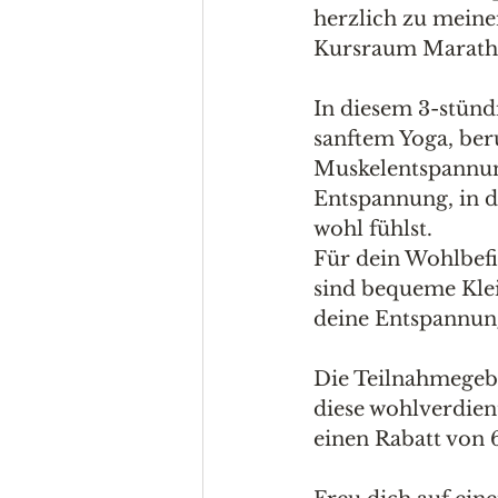
herzlich zu mein
Kursraum Marathon
In diesem 3-stünd
sanftem Yoga, be
Muskelentspannung.
Entspannung, in d
wohl fühlst.
Für dein Wohlbefin
sind bequeme Klei
deine Entspannun
Die Teilnahmegebü
diese wohlverdien
einen Rabatt von