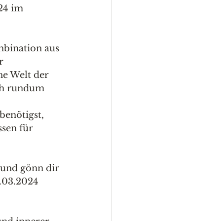
24 im 
bination aus 
r 
ne Welt der 
ch rundum 
benötigst, 
sen für 
 und gönn dir 
.03.2024 