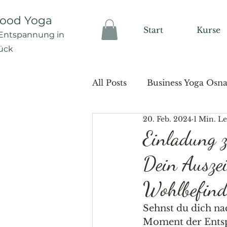
good Yoga
Start
Kurse
Ent
spannung in
ück
All Posts
Business Yoga Osn
20. Feb. 2024
1 Min. Le
Einladung 
Dein Ausze
Wohlbefind
Sehnst du dich na
Moment der Entsp