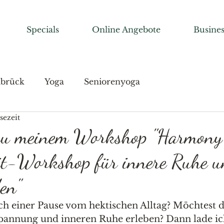
Specials
Online Angebote
Busines
abrück
Yoga
Seniorenyoga
sezeit
zu meinem Workshop "Harmony
it-Workshop für innere Ruhe 
en"
ch einer Pause vom hektischen Alltag? Möchtest d
annung und inneren Ruhe erleben? Dann lade ic