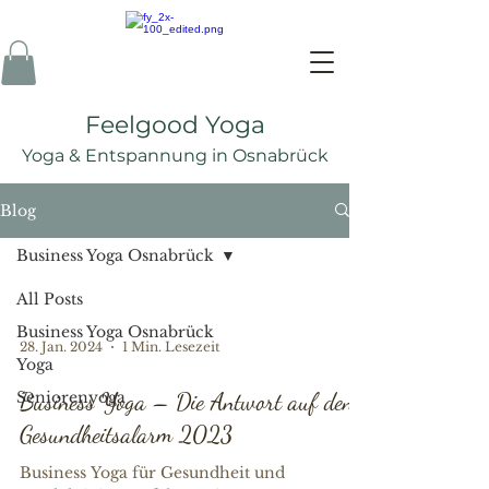
Feelgood Yoga
Yoga & Ent
spannung in Osnabrück
Blog
Business Yoga Osnabrück
All Posts
Business Yoga Osnabrück
28. Jan. 2024
1 Min. Lesezeit
Yoga
Seniorenyoga
Business Yoga – Die Antwort auf den
Gesundheitsalarm 2023
Business Yoga für Gesundheit und