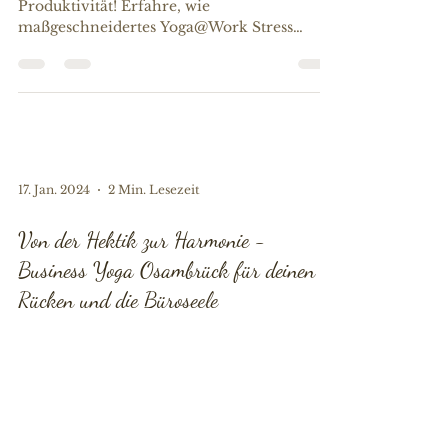
Produktivität! Erfahre, wie
maßgeschneidertes Yoga@Work Stress
reduziert, die Rückengesundheit fördert und
17. Jan. 2024
2 Min. Lesezeit
Von der Hektik zur Harmonie -
Business Yoga Osambrück für deinen
Rücken und die Büroseele
Business Yoga fördert Gesundheit und
Teamgeist. Entdecken Sie meine
Yoga@Work Angebote für zufriedenere und
produktivere Teams.